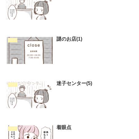
謎のお店(1)
4コマ
迷子センター(5)
4コマ
着眼点
4コマ