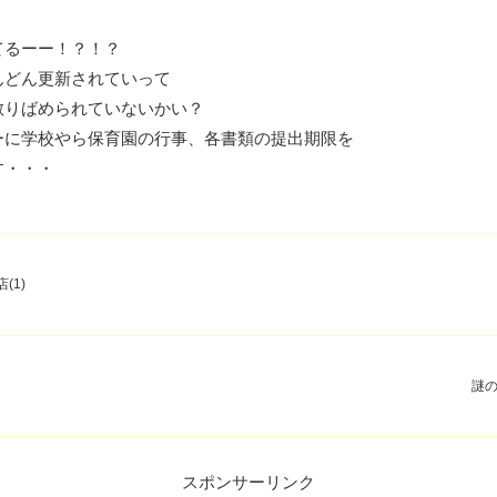
てるーー！？！？
んどん更新されていって
散りばめられていないかい？
ーに学校やら保育園の行事、各書類の提出期限を
す・・・
(1)
謎の
スポンサーリンク