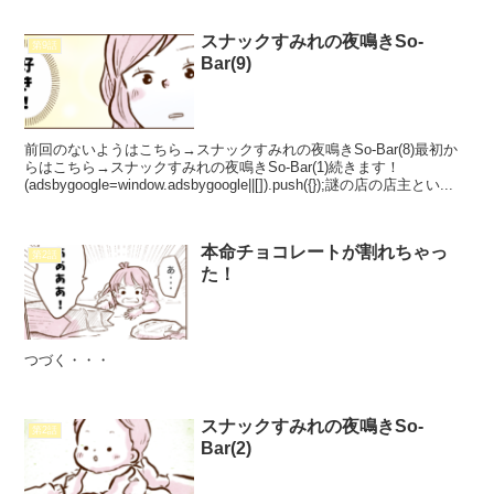
スナックすみれの夜鳴きSo-
第9話
Bar(9)
前回のないようはこちら→スナックすみれの夜鳴きSo-Bar(8)最初か
らはこちら→スナックすみれの夜鳴きSo-Bar(1)続きます！
(adsbygoogle=window.adsbygoogle||[]).push({});謎の店の店主とい...
本命チョコレートが割れちゃっ
第2話
た！
つづく・・・
スナックすみれの夜鳴きSo-
第2話
Bar(2)