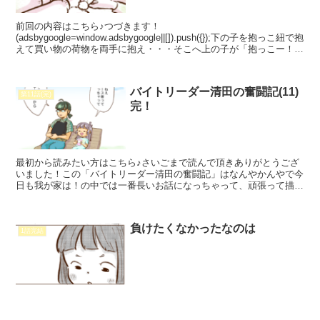
前回の内容はこちら♪つづきます！
(adsbygoogle=window.adsbygoogle||[]).push({});下の子を抱っこ紐で抱
えて買い物の荷物を両手に抱え・・・そこへ上の子が「抱っこー！」
とせがむのは結構あるあるな状況では...
バイトリーダー清田の奮闘記(11)
第11話(完)
完！
最初から読みたい方はこちら♪さいごまで読んで頂きありがとうござ
いました！この「バイトリーダー清田の奮闘記」はなんやかんやで今
日も我が家は！の中では一番長いお話になっちゃって、頑張って描き
きってみると初めて気づくことが沢山ありました。あーこの...
負けたくなかったなのは
1話完結