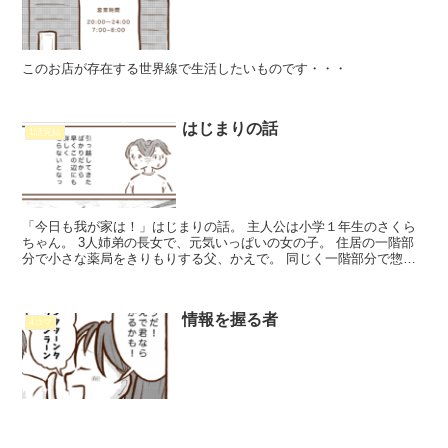
このお店が存在する世界線で生活したいものです・・・
はじまりの話
1話完結
「今日も我が家は！」はじまりの話。 主人公は小学１年生のさくら
ちゃん。 3人姉弟の長女で、元気いっぱいの女の子。 住居の一階部
分で小さな薬局をきりもりする父、かえで。 同じく一階部分で惣菜
屋を営む母、しずく。 商店街の人達とのハートフルなお話です。
情報を握る者
4コマ