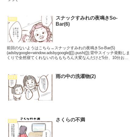
スナックすみれの夜鳴きSo-
第6話
Bar(6)
前回のないようはこちら→スナックすみれの夜鳴きSo-Bar(5)
(adsbygoogle=window.adsbygoogle||[]).push({});背中スイッチ発動しま
くりで全然寝てくれないのももちろん大変なんだけど5分、10分お
き...
雨の中の洗濯物(2)
4コマ
さくらの不満
4コマ