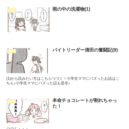
雨の中の洗濯物(1)
4コマ
バイトリーダー清田の奮闘記(9)
第9話
(1)から読みたい方はこちらつづく！小学生ママにバズったお話はこ
ちら♪小学生ママにバズった話も是非♪
本命チョコレートが割れちゃっ
第1話
た！
つづく・・・